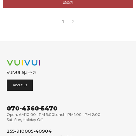
글쓰기
1
2
VUIVUI 회사소개
About us
070-4360-5470
Open. AM 10:00 - PM 5:00
Lunch. PM 1:00 - PM 2:00
Sat, Sun, Holiday Off
255-910005-40904