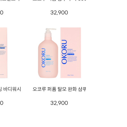
00
32,900
 바디워시 라튤립 250ml
오코루 퍼퓸 탈모 완화 샴푸 500g 라튤립
00
32,900