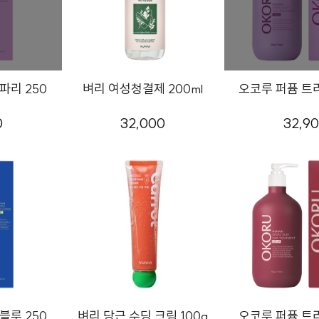
리 250ml
벼리 여성청결제 200ml
오코루 퍼퓸 트리
0
32,000
32,9
루 250ml
벼리 당근 수딩 크림 100g
오코루 퍼퓸 트리