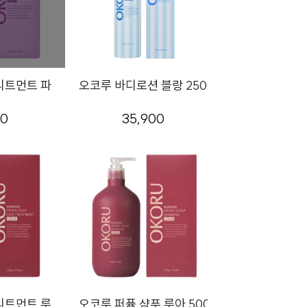
트먼트 파리 500g
오코루 바디로션 블랑 250ml
00
35,900
트먼트 루아 500g
오코루 퍼퓸 샴푸 루아 500g