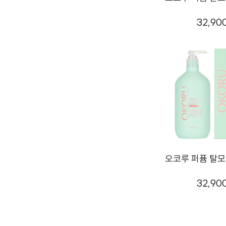
32,90
오코루 퍼퓸 탈모 
32,90