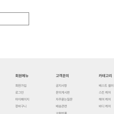
회원메뉴
고객문의
카테고리
회원가입
공지사항
베스트 셀러
로그인
문의게시판
스킨 케어
마이페이지
자주묻는질문
헤어 케어
장바구니
배송관련
바디 케어
교환반품