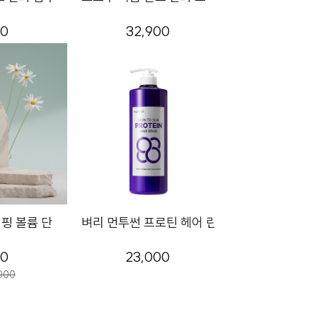
00
32,900
로즈
핑 볼륨 단백질 트리트먼트 150ml
벼리 먼투썬 프로틴 헤어 린스 1000g
00
23,000
000