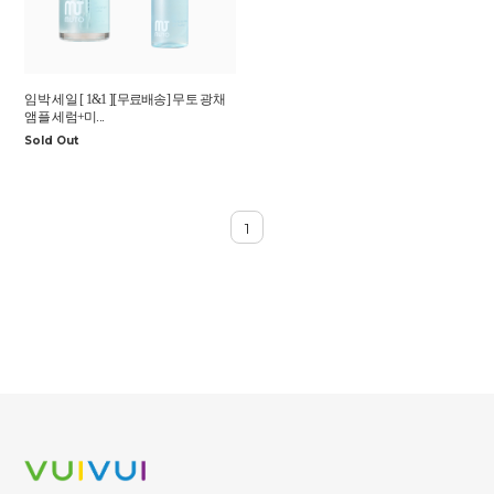
임박 세일 [ 1&1 ][무료배송] 무토 광채
앰플 세럼+미...
Sold Out
1