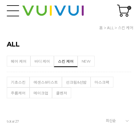
0
홈
ALL
스킨 케어
ALL
헤어 케어
바디 케어
스킨 케어
NEW
기초스킨
에센스&미스트
선크림&선밤
마스크팩
주름케어
메이크업
클렌저
total
27