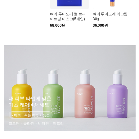
센
벼리 루미노레 펄 브라
벼리 루미노레 넥크림
벼
이트닝 마스크(5개입)
30g
스
68,000원
36,000원
3
내 피부 타입에 맞춘
기초 케어 4종 세트
+ 미백ㆍ주름 이중 기능성
프로틴ㆍ콜라겐ㆍ비타민ㆍ티트리