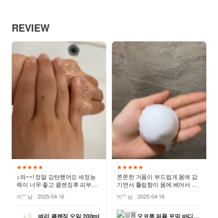
REVIEW
★★★★★
★★★★★
>와~~! 정말 감탄했어요 세정능
쫀쫀한 거품이 부드럽게 몸에 감
력이 너무 좋고 클렌징후 피부가
기면서 튤립향이 몸에 베어서 너
더 촉촉해져요!!
무 좋아요!
이** 님
2025-04-16
이** 님
2025-04-16
벼리 클렌징 오일 200ml
오코루 퍼퓸 포밍 바디워