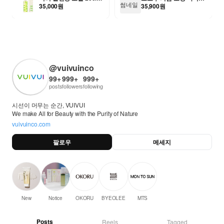
시
35,000원
35,900원
@vuivuinco
99+
999+
999+
posts
followers
following
시선이 머무는 순간, VUIVUI
We make All for Beauty with the Purity of Nature
vuivuinco.com
팔로우
메세지
New
Notice
OKORU
BYEOLEE
MTS
Posts
Reels
Tagged